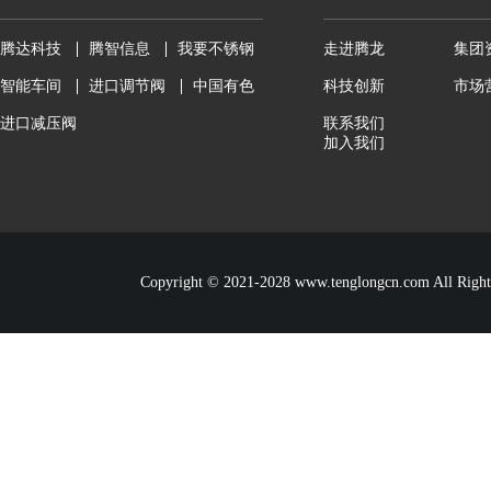
腾达科技
腾智信息
我要不锈钢
走进腾龙
集团
智能车间
进口调节阀
中国有色
科技创新
市场
进口减压阀
联系我们
加入我们
Copyright © 2021-2028 www.tenglongcn.com All Right