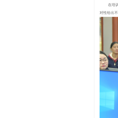
在培
对性给出不