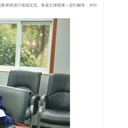
与鲁律师进行现场交流。鲁嘉文律师逐一进行解答，并针