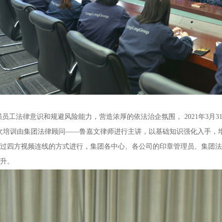
强员工法律意识和规避风险能力，营造浓厚的依法治企氛围，
2021
年3月
次培训由集团法律顾问——鲁嘉文律师进行主讲，以基础知识强化入手，
过四方视频连线的方式进行，集团各中心、各公司的印章管理员、集团法
升。