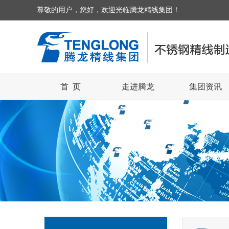
尊敬的用户，您好，欢迎光临腾龙精线集团！
首 页
走进腾龙
集团资讯