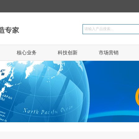
核心业务
科技创新
市场营销